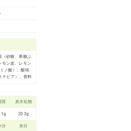
）
類（砂糖、果糖ぶ
レモン皮、レモン
ミノ酸）、酸味
（ステビア）、香料
脂質
炭水化物
.1g
20.3g
水分
灰分