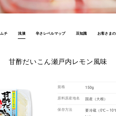
キムチ
浅漬
辛さレベルマップ
豆知識
お客さまの
甘酢だいこん瀬戸内レモン風味
規格
150g
原料原産地名
国産（大根）
保存方法
要冷蔵（0℃～1