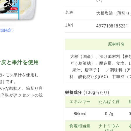
い）
名称
大根塩漬（薄切り
JAN
4977188185231
季節限定〉
原材料名
大根（国産）、漬け原材料【糖
ン皮と果汁を使用
どう糖液糖）、醸造酢、食塩、
果汁、唐辛子】 ／調味料（ア
産レモン果汁を使用し
料、酸化防止剤(V.C)、甘味料
漬けです。
やかな酸味と、輪切り唐
栄養成分
(100g当たり)
た辛味がアクセントの浅
エネルギー
たんぱく質
85kcal
0.7g
0
食塩相当量
ナトリウム