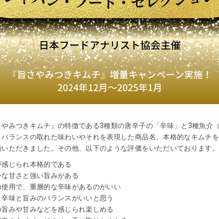
さやみつきキムチ』の特徴である
3
種類の唐辛子の「辛味」と
3
種魚介
、バランスの取れた味わいやそれを表現した商品名、本格的なキムチ
価いただきました。その他、以下のような評価をいただいております。
が感じられ本格的である
ーな甘さと強い旨みがある
の使用で、重層的な辛味があるのがいい
、辛味と旨みのバランスがいいと思う
の旨みや甘みなどを感じられ楽しめる