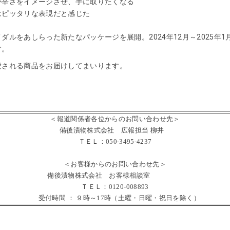
が辛さをイメージさせ、手に取りたくなる
はピッタリな表現だと感じた
メダルをあしらった新たなパッケージを展開。
2024
年
12
月～
2025
年
1
す。
愛される商品をお届けしてまいります。
＜報道関係者各位からのお問い合わせ先＞
備後漬物株式会社 広報担当 柳井
ＴＥＬ：050-3495-4237
＜お客様からのお問い合わせ先＞
備後漬物株式会社 お客様相談室
ＴＥＬ：0120-008893
受付時間 ： ９時～17時（土曜・日曜・祝日を除く）