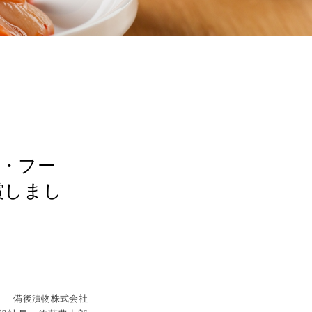
・フー
賞しまし
 備後漬物株式会社