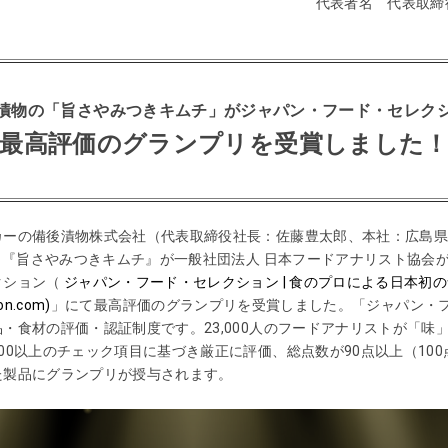
代表者名 代表取締
〉
漬物の「旨さやみつきキムチ」がジャパン・フード・セレク
最高評価のグランプリを受賞しました
カーの備後漬物株式会社（代表取締役社長：佐藤豊太郎、本社：広島
9月『旨さやみつきキムチ』が一般社団法人 日本フードアナリスト協会
クション（
ジャパン・フード・セレクション | 食のプロによる日本初
ion.com)
」にて最高評価のグランプリを受賞しました。「ジャパン・
品・食材の評価・認証制度です。
23,000
人のフードアナリストが「味
00
以上のチェック項目に基づき厳正に評価、総点数が
90
点以上（
100
た製品にグランプリが授与されます。