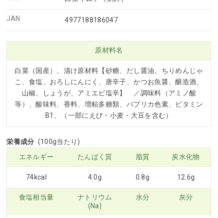
JAN
4977188186047
原材料名
白菜（国産）、漬け原材料【砂糖、だし醤油、ちりめんじゃ
こ、食塩、おろしにんにく、唐辛子、かつお魚醤、醸造酒、
山椒、しょうが、アミエビ塩辛】 ／調味料（アミノ酸
等）、酸味料、香料、増粘多糖類、パプリカ色素、ビタミン
B1、（一部にえび・小麦・大豆を含む）
栄養成分
(100g当たり)
エネルギー
たんぱく質
脂質
炭水化物
74kcal
4.0g
0.8g
12.6g
食塩相当量
ナトリウム
水分
灰分
(Na)