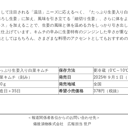
して注目される「温活」ニーズに応えるべく、『たっぷり生姜入り白
おろし生姜」に加え、風味を引き立てる「細切り生姜」、さらに体を
キス」を加えることで、生姜の風味と体を温める力をしっかり引き出
に仕上げています。キムチの辛みに生姜特有のジンジンした辛さが重
供としてはもちろん、さまざまな料理のアクセントとしてもおすすめの
っぷり生姜入り白菜キムチ
保存方法
要冷蔵（0℃～
10
菜キムチ（刻み）
発売日
2025年９月１日
70ｇ
発売地域
全国
造日＋35日
希望小売価格
378円（税抜）
＜報道関係者各位からのお問い合わせ先＞
備後漬物株式会社 広報担当 世戸