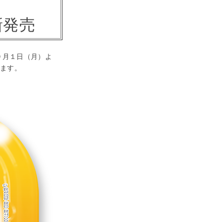
新発売
９月１日（月）よ
します。