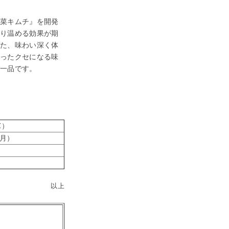
菜キムチ』を開発
より温める効果が期
した、味わい深く体
なったクセになる味
一品です。
℃）
（月）
以上