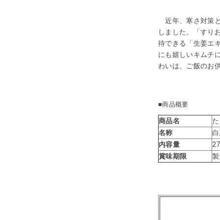
近年、寒さ対策と
しました。「すり
待できる「生姜エ
にも嬉しいキムチ
わいは、ご飯のお
■商品概要
商品名
た
名称
白
内容量
2
賞味期限
製