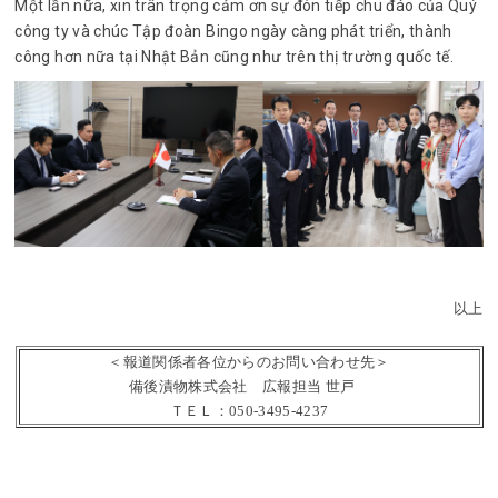
Một lần nữa, xin trân trọng cảm ơn sự đón tiếp chu đáo của Quý
công ty và chúc Tập đoàn Bingo ngày càng phát triển, thành
công hơn nữa tại Nhật Bản cũng như trên thị trường quốc tế.
以上
＜報道関係者各位からのお問い合わせ先＞
備後漬物株式会社 広報担当 世戸
ＴＥＬ：050-3495-4237