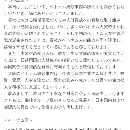
＜日本語訳＞
本日は、お忙しい中、ベトナム総領事館の訪問団を温かくお迎
えいただき、誠にありがとうございました。
貴社における職場環境づくりや人財育成への真摯な取り組み
に、深い感銘を受けました。特に、多くのベトナム人実習生や社
員の皆様が活躍されていること、そして初のベトナム人女性管理
職が誕生されたことは、貴社がベトナム人の能力を高く評価し、
信頼を寄せてくださっている証であると感じております。
また、実習生の受け入れ、教育、生活支援の体制が充実してい
る点は、日越両国の人材協力の模範となる優れたモデルであり、
両国関係の持続的な発展に寄与するものと確信しております。
大阪のベトナム総領事館は、今後も日本企業の皆様と共に、投
資・貿易・人材交流など、双方の強みを生かした分野での協力拡
大を積極的に支援してまいります。
改めまして、本日のご丁寧なご対応に心より感謝申し上げます
とともに、備後グループ様のさらなるご発展と、日本国内および
国際的な舞台でのご活躍をお祈り申し上げます。
＜ベトナム語＞
Trước hết, tôi xin gửi lời cảm ơn chân thành đến Ban Lãnh đạo