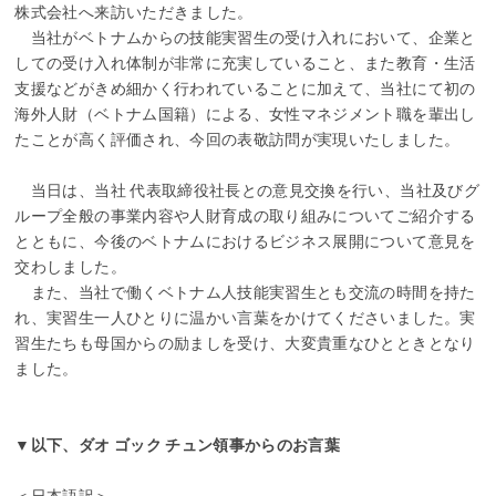
株式会社へ来訪いただきました。
当社がベトナムからの技能実習生の受け入れにおいて、企業と
しての受け入れ体制が非常に充実していること、また教育・生活
支援などがきめ細かく行われていることに加えて、当社にて初の
海外人財（ベトナム国籍）による、女性マネジメント職を輩出し
たことが高く評価され、今回の表敬訪問が実現いたしました。
当日は、当社 代表取締役社長との意見交換を行い、当社及びグ
ループ全般の事業内容や人財育成の取り組みについてご紹介する
とともに、今後のベトナムにおけるビジネス展開について意見を
交わしました。
また、当社で働くベトナム人技能実習生とも交流の時間を持た
れ、実習生一人ひとりに温かい言葉をかけてくださいました。実
習生たちも母国からの励ましを受け、大変貴重なひとときとなり
ました。
▼以下、ダオ ゴック チュン領事からのお言葉