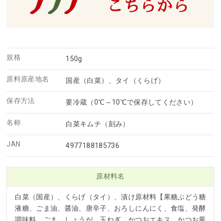
規格
150g
原料原産地名
国産（白菜）、タイ（くらげ）
保存方法
要冷蔵（0℃～10℃で保存してください）
名称
白菜キムチ（刻み）
JAN
4977188185736
原材料名
白菜（国産）、くらげ（タイ）、漬け原材料【果糖ぶどう糖
液糖、ごま油、醤油、唐辛子、おろしにんにく、食塩、発酵
調味料、ごま、しょうが、玉ねぎ、かつおエキス、かつお風