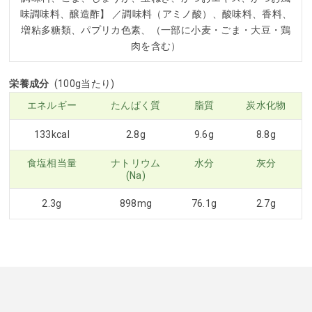
味調味料、醸造酢】 ／調味料（アミノ酸）、酸味料、香料、
増粘多糖類、パプリカ色素、（一部に小麦・ごま・大豆・鶏
肉を含む）
栄養成分
(100g当たり)
エネルギー
たんぱく質
脂質
炭水化物
133kcal
2.8g
9.6g
8.8g
食塩相当量
ナトリウム
水分
灰分
(Na)
2.3g
898mg
76.1g
2.7g