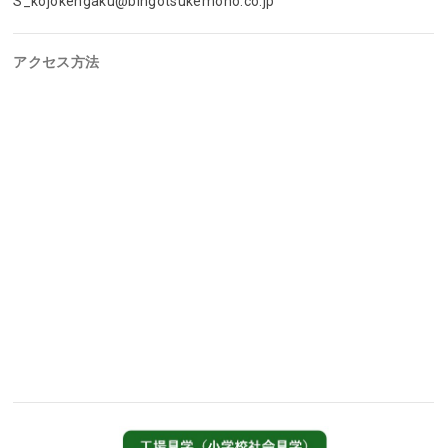
S_kojokengaku@bingotsukemono.co.jp
アクセス方法