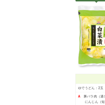
ゆでうどん：2玉
A
豚バラ肉（適当
にんじん（短冊