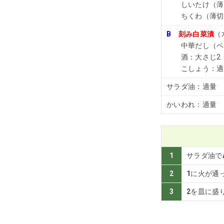
しいたけ（薄切
ちくわ（薄切り
B
刻み白菜漬
（
中華だし（ペー
酒：大さじ2
こしょう：適
サラダ油：適量
かいわれ：適量
1
サラダ油で
2
1
に火が通
3
2
を皿に盛