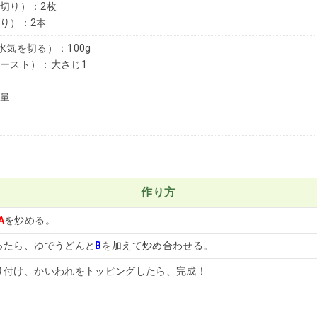
り）：2枚
）：2本
水気を切る）：100g
スト）：大さじ1
量
作り方
A
を炒める。
ったら、ゆでうどんと
B
を加えて炒め合わせる。
り付け、かいわれをトッピングしたら、完成！