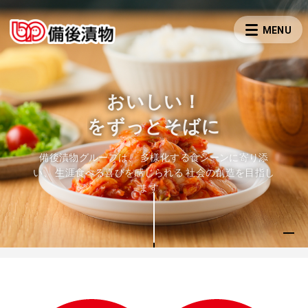
おいしい！
をずっとそばに
備後漬物グループは、
多様化する食シーンに寄り添
い、
生涯食べる喜びを感じられる
社会の創造を目指し
ます。